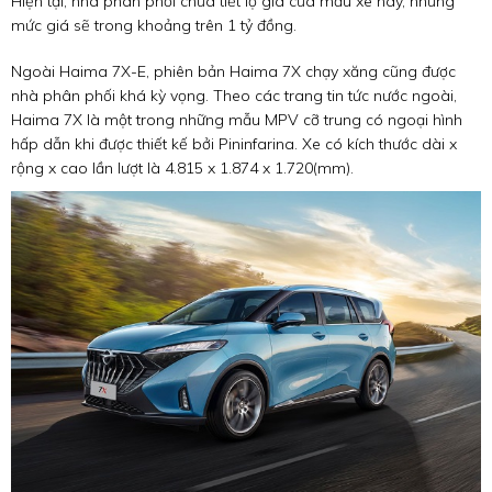
Hiện tại, nhà phân phối chưa tiết lộ giá của mẫu xe này, nhưng
mức giá sẽ trong khoảng trên 1 tỷ đồng.
Ngoài Haima 7X-E, phiên bản Haima 7X chạy xăng cũng được
nhà phân phối khá kỳ vọng. Theo các trang tin tức nước ngoài,
Haima 7X là một trong những mẫu MPV cỡ trung có ngoại hình
hấp dẫn khi được thiết kế bởi Pininfarina. Xe có kích thước dài x
rộng x cao lần lượt là 4.815 x 1.874 x 1.720(mm).