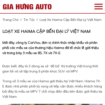
Trang Chủ
Tin Tức
Loạt Xe Haima Cập Bến Đại Lý Việt Nam
LOẠT XE HAIMA CẬP BẾN ĐẠI LÝ VIỆT NAM
Mới đây, công ty CarVivu, đơn vị chính thức nhập khẩu và phân
phối các mẫu xe của thương hiệu Haima đã tổ chức lễ giới thiệu
và trưng bày 3 mẫu xe 8S, 7X và 7X-E.
Được biết, đây là 3 dòng xe sẽ “đổ bộ” thị trường Việt trong thời
gian tới và sẽ tập trung ở phân khúc SUV và MPV.
Trong số 3 mẫu xe của Haima giới thiệu tại Việt Nam, Haima 7X-
E được nhà phân phối kỳ vọng sẽ tiếp cận được nhiều khách hàng
bởi đây là mẫu xe MPV 7 chỗ chạy điện đầu tiên được giới thiệu tại
Việt Nam.