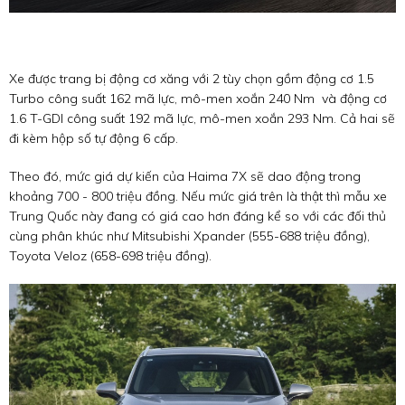
Xe được trang bị động cơ xăng với 2 tùy chọn gồm động cơ 1.5
Turbo công suất 162 mã lực, mô-men xoắn 240 Nm và động cơ
1.6 T-GDI công suất 192 mã lực, mô-men xoắn 293 Nm. Cả hai sẽ
đi kèm hộp số tự động 6 cấp.
Theo đó, mức giá dự kiến của Haima 7X sẽ dao động trong
khoảng 700 - 800 triệu đồng. Nếu mức giá trên là thật thì mẫu xe
Trung Quốc này đang có giá cao hơn đáng kể so với các đối thủ
cùng phân khúc như Mitsubishi Xpander (555-688 triệu đồng),
Toyota Veloz (658-698 triệu đồng).