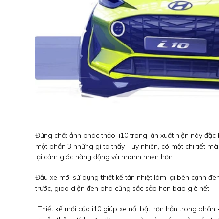
Đúng chất ảnh phác thảo, i10 trong lần xuất hiện này đặc 
một phần 3 những gì ta thấy. Tuy nhiên, có một chi tiết m
lại cảm giác năng động và nhanh nhẹn hơn.
Đầu xe mới sử dụng thiết kế tản nhiệt làm lại bên cạnh 
trước, giao diện đèn pha cũng sắc sảo hơn bao giờ hết.
"Thiết kế mới của i10 giúp xe nổi bật hơn hẳn trong phân k