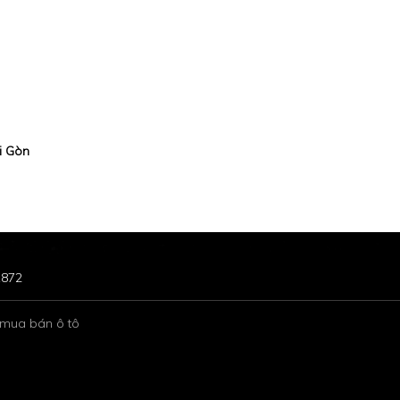
i Gòn
1872
 mua bán ô tô