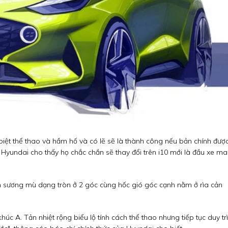
biệt thể thao và hầm hố và có lẽ sẽ là thành công nếu bản chính được.
à Hyundai cho thấy họ chắc chắn sẽ thay đổi trên i10 mới là đầu xe m
đèn sương mù dạng tròn ở 2 góc cùng hốc gió góc cạnh nằm ở rìa cản
húc A. Tản nhiệt rộng biểu lộ tính cách thể thao nhưng tiếp tục duy trì