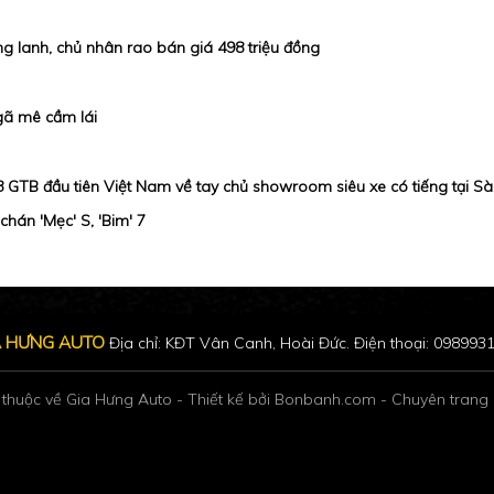
g lanh, chủ nhân rao bán giá 498 triệu đồng
 gã mê cầm lái
8 GTB đầu tiên Việt Nam về tay chủ showroom siêu xe có tiếng tại Sà
chán 'Mẹc' S, 'Bim' 7
A HƯNG AUTO
Địa chỉ: KĐT Vân Canh, Hoài Đức. Điện thoại: 098993
thuộc về Gia Hưng Auto
-
Thiết kế bởi
Bonbanh.com - Chuyên trang