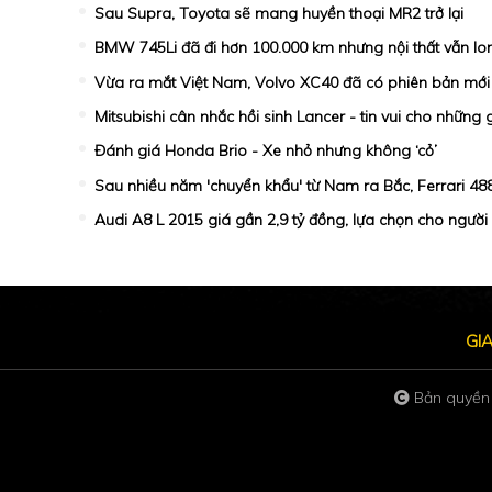
Sau Supra, Toyota sẽ mang huyền thoại MR2 trở lại
BMW 745Li đã đi hơn 100.000 km nhưng nội thất vẫn lon
Vừa ra mắt Việt Nam, Volvo XC40 đã có phiên bản mới
Mitsubishi cân nhắc hồi sinh Lancer - tin vui cho những
Đánh giá Honda Brio - Xe nhỏ nhưng không ‘cỏ’
Sau nhiều năm 'chuyển khẩu' từ Nam ra Bắc, Ferrari 48
Audi A8 L 2015 giá gần 2,9 tỷ đồng, lựa chọn cho người 
GI
Bản quyền 