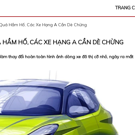
TRANG 
: Quá Hầm Hố, Các Xe Hạng A Cần Dè Chừng
UÁ HẦM HỐ, CÁC XE HẠNG A CẦN DÈ CHỪNG
àm thay đổi hoàn toàn hình ảnh dòng xe đô thị cỡ nhỏ, ngày ra mắt