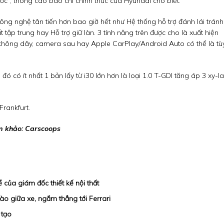
ớc", thông cáo báo chí chính thức của Hyundai cho biết.
ng nghệ tân tiến hơn bao giờ hết như Hệ thống hỗ trợ đánh lái tránh
ập trung hay Hỗ trợ giữ làn. 3 tính năng trên được cho là xuất hiện
i không dây, camera sau hay Apple CarPlay/Android Auto có thể là tù
đó có ít nhất 1 bản lấy từ i30 lớn hơn là loại 1.0 T-GDI tăng áp 3 xy-l
Frankfurt.
 khảo: Carscoops
ể của giám đốc thiết kế nội thất
ào giữa xe, ngắm thẳng tới Ferrari
 tạo