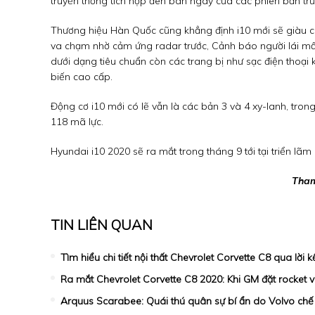
truyền thống tích hợp đèn ban ngày của các phiên bản trư
Thương hiệu Hàn Quốc cũng khẳng định i10 mới sẽ giàu cô
va chạm nhờ cảm ứng radar trước, Cảnh báo người lái mất t
dưới dạng tiêu chuẩn còn các trang bị như sạc điện thoạ
biến cao cấp.
Động cơ i10 mới có lẽ vẫn là các bản 3 và 4 xy-lanh, trong 
118 mã lực.
Hyundai i10 2020 sẽ ra mắt trong tháng 9 tới tại triển lãm 
Tham
TIN LIÊN QUAN
Tìm hiểu chi tiết nội thất Chevrolet Corvette C8 qua lời k
Ra mắt Chevrolet Corvette C8 2020: Khi GM đặt rocket v
Arquus Scarabee: Quái thú quân sự bí ẩn do Volvo chế