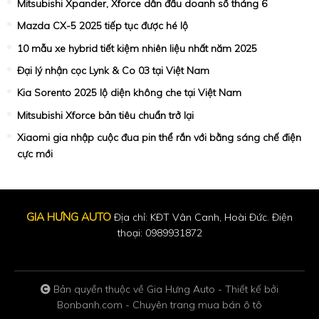
Mitsubishi Xpander, Xforce dẫn đầu doanh số tháng 6
Mazda CX-5 2025 tiếp tục được hé lộ
10 mẫu xe hybrid tiết kiệm nhiên liệu nhất năm 2025
Đại lý nhận cọc Lynk & Co 03 tại Việt Nam
Kia Sorento 2025 lộ diện không che tại Việt Nam
Mitsubishi Xforce bản tiêu chuẩn trở lại
Xiaomi gia nhập cuộc đua pin thể rắn với bằng sáng chế điện
cực mới
GIA HƯNG AUTO
Địa chỉ: KĐT Vân Canh, Hoài Đức. Điện
thoại: 0989931872
Bản quyền thuộc về Gia Hưng Auto
-
Thiết kế bởi
Bonbanh.com - Chuyên trang mua bán ô tô