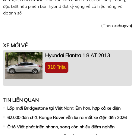
đặc biệt nếu phiên bản hybrid đạt kỳ vọng về cả hiệu năng và
doanh số.
(Theo
xehay.vn)
XE MỚI VỀ
Hyundai Elantra 1.8 AT 2013
310 Triệu
TIN LIÊN QUAN
Lốp mới Bridgestone tại Việt Nam: Êm hơn, hợp cả xe điện
62.000 đơn chờ, Range Rover vẫn lùi ra mắt xe điện đến 2026
Ô tô Việt phát triển nhanh, song còn nhiều điểm nghẽn