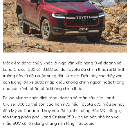
Một điểm đáng chú ý khác là Nga vẫn xếp hạng 9 về doanh số
Land Cruiser 300 với 3.682 xe, dù Toyota đã chính thức rút khỏi thị
trường này từ đầu cuộc xung đột Ukraine. Điều này cho thấy vẫn
còn lượng lớn xe được nhập khẩu không chính ngạch hoặc thông
qua các kênh phân phối không chính thức.
Felipe Munoz nhận định rằng, doanh số toàn cầu của Land
Cruiser 300 có thể còn cao hơn nữa nếu Toyota đưa mẫu xe này
đến Mỹ và Canada. Thay vào đó, tại thị trường Bắc Mỹ, hãng lại
tập trung phân phối Land Cruiser 250 - phiên bản nhỏ hơn và
mẫu SUV cỡ lớn dùng chung nền tảng - Sequoia.