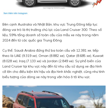
Bên cạnh Australia và Nhật Bản, khu vực Trung Đông tiếp tục
đóng vai trò là thị trường chủ lực của Land Cruiser 300. Theo số
liệu, 59% tổng doanh số toàn cầu của mẫu xe này trong năm
2024 đến từ các quốc gia Trung Đông.
Cụ thể, Saudi Arabia đứng thứ ba toàn cầu với 12.381 xe, tiếp
theo là UAE (9.319 xe), Oman (8.882 xe), Qatar (8.685 xe), Kuwait
(8.028 xe), Iraq (7.133 xe) và Jordan (2.849 xe). Sự phổ biến của
Land Cruiser tại khu vực này đến từ nhu cầu sử dụng xe địa hình
cỡ lớn cho điều kiện khí hậu và địa hình khắc nghiệt, cũng như tính
biểu tượng của dòng xe này trong văn hóa ô tô khu vực.