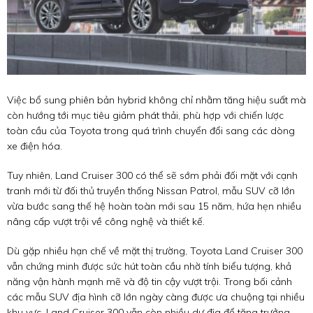
Việc bổ sung phiên bản hybrid không chỉ nhằm tăng hiệu suất mà
còn hướng tới mục tiêu giảm phát thải, phù hợp với chiến lược
toàn cầu của Toyota trong quá trình chuyển đổi sang các dòng
xe điện hóa.
Tuy nhiên, Land Cruiser 300 có thể sẽ sớm phải đối mặt với cạnh
tranh mới từ đối thủ truyền thống Nissan Patrol, mẫu SUV cỡ lớn
vừa bước sang thế hệ hoàn toàn mới sau 15 năm, hứa hẹn nhiều
nâng cấp vượt trội về công nghệ và thiết kế.
Dù gặp nhiều hạn chế về mặt thị trường, Toyota Land Cruiser 300
vẫn chứng minh được sức hút toàn cầu nhờ tính biểu tượng, khả
năng vận hành mạnh mẽ và độ tin cậy vượt trội. Trong bối cảnh
các mẫu SUV địa hình cỡ lớn ngày càng được ưa chuộng tại nhiều
khu vực, Land Cruiser 300 vẫn còn nhiều dư địa để tăng trưởng,