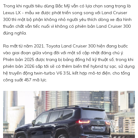
Trong khi người tiêu dùng Bắc Mỹ vẫn có lựa chọn sang trọng là
Lexus LX - mẫu xe được phát triển song song với Land Cruiser
300 thì một bộ phận không nhỏ người yêu thích dòng xe địa hình
thuần chất vẫn tiếc nuối vì không có phiên bản Land Cruiser 300
đúng nghĩa.
Ra mắt từ năm 2021, Toyota Land Cruiser 300 hiện đang bước
vào giai đoạn giữa vòng đời với một số cập nhật đáng chú ý.
Phiên bản 2025 được trang bị bảng đồng hồ kỹ thuật số, trong khi
phiên bản 2026 sắp tới sẽ có thêm biến thể hybrid tự sạc, sử dụng
hệ truyền động twin-turbo V6 3.5L kết hợp mô-tơ điện, cho tổng
công suất 457 mã lực.