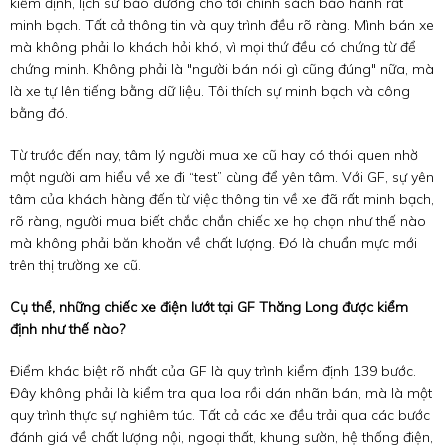
kiểm định, lịch sử bảo dưỡng cho tới chính sách bảo hành rất
minh bạch. Tất cả thông tin và quy trình đều rõ ràng. Mình bán xe
mà không phải lo khách hỏi khó, vì mọi thứ đều có chứng từ để
chứng minh. Không phải là "người bán nói gì cũng đúng" nữa, mà
là xe tự lên tiếng bằng dữ liệu. Tôi thích sự minh bạch và công
bằng đó.
Từ trước đến nay, tâm lý người mua xe cũ hay có thói quen nhờ
một người am hiểu về xe đi “test” cùng để yên tâm. Với GF, sự yên
tâm của khách hàng đến từ việc thông tin về xe đã rất minh bạch,
rõ ràng, người mua biết chắc chắn chiếc xe họ chọn như thế nào
mà không phải băn khoăn về chất lượng. Đó là chuẩn mực mới
trên thị trường xe cũ.
Cụ thể, những chiếc xe điện lướt tại GF Thăng Long được kiểm
định như thế nào?
Điểm khác biệt rõ nhất của GF là quy trình kiểm định 139 bước.
Đây không phải là kiểm tra qua loa rồi dán nhãn bán, mà là một
quy trình thực sự nghiêm túc. Tất cả các xe đều trải qua các bước
đánh giá về chất lượng nội, ngoại thất, khung sườn, hệ thống điện,