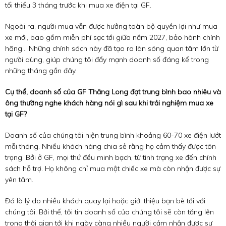
tối thiểu 3 tháng trước khi mua xe điện tại GF.
Ngoài ra, người mua vẫn được hưởng toàn bộ quyền lợi như mua
xe mới, bao gồm miễn phí sạc tới giữa năm 2027, bảo hành chính
hãng… Những chính sách này đã tạo ra làn sóng quan tâm lớn từ
người dùng, giúp chúng tôi đẩy mạnh doanh số đáng kể trong
những tháng gần đây.
Cụ thể, doanh số của GF Thăng Long đạt trung bình bao nhiêu và
ông thường nghe khách hàng nói gì sau khi trải nghiệm mua xe
tại GF?
Doanh số của chúng tôi hiện trung bình khoảng 60-70 xe điện lướt
mỗi tháng. Nhiều khách hàng chia sẻ rằng họ cảm thấy được tôn
trọng. Bởi ở GF, mọi thứ đều minh bạch, từ tình trạng xe đến chính
sách hỗ trợ. Họ không chỉ mua một chiếc xe mà còn nhận được sự
yên tâm.
Đó là lý do nhiều khách quay lại hoặc giới thiệu bạn bè tới với
chúng tôi. Bởi thế, tôi tin doanh số của chúng tôi sẽ còn tăng lên
trong thời gian tới khi ngày càng nhiều người cảm nhận được sự