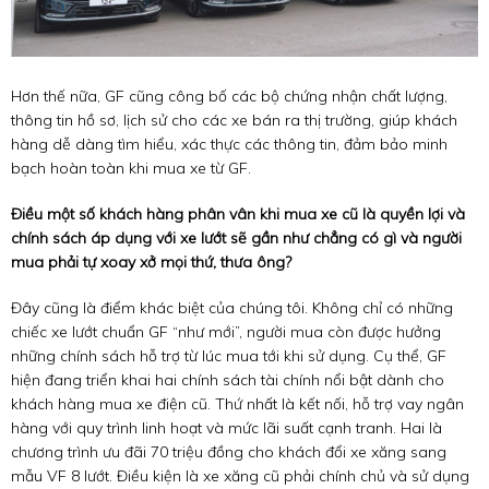
Hơn thế nữa, GF cũng công bố các bộ chứng nhận chất lượng,
thông tin hồ sơ, lịch sử cho các xe bán ra thị trường, giúp khách
hàng dễ dàng tìm hiểu, xác thực các thông tin, đảm bảo minh
bạch hoàn toàn khi mua xe từ GF.
Điều một số khách hàng phân vân khi mua xe cũ là quyền lợi và
chính sách áp dụng với xe lướt sẽ gần như chẳng có gì và người
mua phải tự xoay xở mọi thứ, thưa ông?
Đây cũng là điểm khác biệt của chúng tôi. Không chỉ có những
chiếc xe lướt chuẩn GF “như mới”, người mua còn được hưởng
những chính sách hỗ trợ từ lúc mua tới khi sử dụng. Cụ thể, GF
hiện đang triển khai hai chính sách tài chính nổi bật dành cho
khách hàng mua xe điện cũ. Thứ nhất là kết nối, hỗ trợ vay ngân
hàng với quy trình linh hoạt và mức lãi suất cạnh tranh. Hai là
chương trình ưu đãi 70 triệu đồng cho khách đổi xe xăng sang
mẫu VF 8 lướt. Điều kiện là xe xăng cũ phải chính chủ và sử dụng