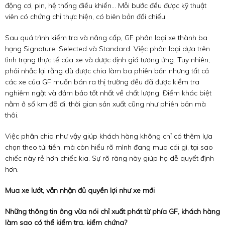
động cơ, pin, hệ thống điều khiển… Mỗi bước đều được kỹ thuật
viên có chứng chỉ thực hiện, có biên bản đối chiếu.
Sau quá trình kiểm tra và nâng cấp, GF phân loại xe thành ba
hạng Signature, Selected và Standard. Việc phân loại dựa trên
tình trạng thực tế của xe và được định giá tương ứng. Tuy nhiên,
phải nhắc lại rằng dù được chia làm ba phiên bản nhưng tất cả
các xe của GF muốn bán ra thị trường đều đã được kiểm tra
nghiêm ngặt và đảm bảo tốt nhất về chất lượng. Điểm khác biệt
nằm ở số km đã đi, thời gian sản xuất cũng như phiên bản mà
thôi.
Việc phân chia như vậy giúp khách hàng không chỉ có thêm lựa
chọn theo túi tiền, mà còn hiểu rõ mình đang mua cái gì, tại sao
chiếc này rẻ hơn chiếc kia. Sự rõ ràng này giúp họ dễ quyết định
hơn.
Mua xe lướt, vẫn nhận đủ quyền lợi như xe mới
Những thông tin ông vừa nói chỉ xuất phát từ phía GF, khách hàng
làm sao có thể kiểm tra, kiểm chứng?