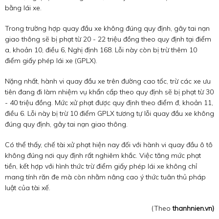
bằng lái xe.
Trong trường hợp quay đầu xe không đúng quy định, gây tai nạn
giao thông sẽ bị phạt từ 20 - 22 triệu đồng theo quy định tại điểm
a, khoản 10, điều 6, Nghị định 168. Lỗi này còn bị trừ thêm 10
điểm giấy phép lái xe (GPLX).
Nặng nhất, hành vi quay đầu xe trên đường cao tốc, trừ các xe ưu
tiên đang đi làm nhiệm vụ khẩn cấp theo quy định sẽ bị phạt từ 30
- 40 triệu đồng. Mức xử phạt được quy định theo điểm đ, khoản 11,
điều 6. Lỗi này bị trừ 10 điểm GPLX tương tự lỗi quay đầu xe không
đúng quy định, gây tai nạn giao thông.
Có thể thấy, chế tài xử phạt hiện nay đối với hành vi quay đầu ô tô
không đúng nơi quy định rất nghiêm khắc. Việc tăng mức phạt
tiền, kết hợp với hình thức trừ điểm giấy phép lái xe không chỉ
mang tính răn đe mà còn nhằm nâng cao ý thức tuân thủ pháp
luật của tài xế.
(Theo
thanhnien.vn)