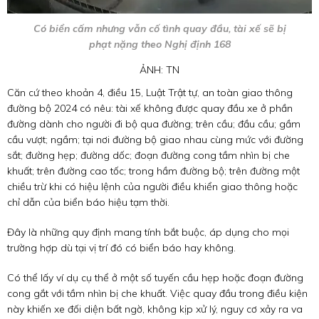
Có biển cấm nhưng vẫn cố tình quay đầu, tài xế sẽ bị
phạt nặng theo Nghị định 168
ẢNH: TN
Căn cứ theo khoản 4, điều 15, Luật Trật tự, an toàn giao thông
đường bộ 2024 có nêu: tài xế không được quay đầu xe ở phần
đường dành cho người đi bộ qua đường; trên cầu; đầu cầu; gầm
cầu vượt; ngầm; tại nơi đường bộ giao nhau cùng mức với đường
sắt; đường hẹp; đường dốc; đoạn đường cong tầm nhìn bị che
khuất; trên đường cao tốc; trong hầm đường bộ; trên đường một
chiều trừ khi có hiệu lệnh của người điều khiển giao thông hoặc
chỉ dẫn của biển báo hiệu tạm thời.
Đây là những quy định mang tính bắt buộc, áp dụng cho mọi
trường hợp dù tại vị trí đó có biển báo hay không.
Có thể lấy ví dụ cụ thể ở một số tuyến cầu hẹp hoặc đoạn đường
cong gắt với tầm nhìn bị che khuất. Việc quay đầu trong điều kiện
này khiến xe đối diện bất ngờ, không kịp xử lý, nguy cơ xảy ra va