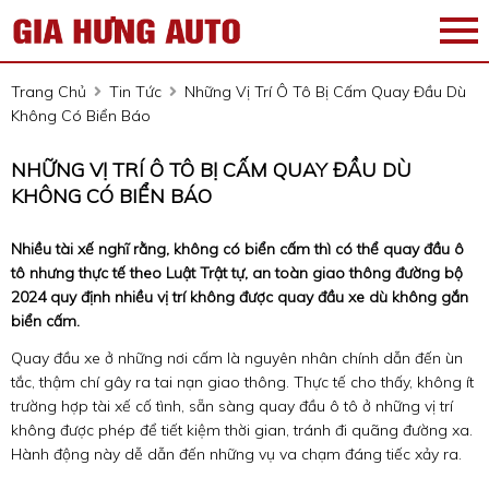
Trang Chủ
Tin Tức
Những Vị Trí Ô Tô Bị Cấm Quay Đầu Dù
Không Có Biển Báo
NHỮNG VỊ TRÍ Ô TÔ BỊ CẤM QUAY ĐẦU DÙ
KHÔNG CÓ BIỂN BÁO
Nhiều tài xế nghĩ rằng, không có biển cấm thì có thể quay đầu ô
tô nhưng thực tế theo Luật Trật tự, an toàn giao thông đường bộ
2024 quy định nhiều vị trí không được quay đầu xe dù không gắn
biển cấm.
Quay đầu xe ở những nơi cấm là nguyên nhân chính dẫn đến ùn
tắc, thậm chí gây ra tai nạn giao thông. Thực tế cho thấy, không ít
trường hợp tài xế cố tình, sẵn sàng quay đầu ô tô ở những vị trí
không được phép để tiết kiệm thời gian, tránh đi quãng đường xa.
Hành động này dễ dẫn đến những vụ va chạm đáng tiếc xảy ra.