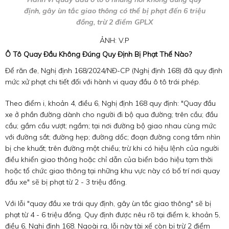
định, gây ùn tắc giao thông có thể bị phạt đến 6 triệu
đồng, trừ 2 điểm GPLX
ẢNH: V.P
Ô Tô Quay Đầu Không Đúng Quy Định Bị Phạt Thế Nào?
Để răn đe, Nghị định 168/2024/NĐ-CP (Nghị định 168) đã quy định
mức xử phạt chi tiết đối với hành vi quay đầu ô tô trái phép.
Theo điểm i, khoản 4, điều 6, Nghị định 168 quy định: "Quay đầu
xe ở phần đường dành cho người đi bộ qua đường; trên cầu; đầu
cầu; gầm cầu vượt; ngầm; tại nơi đường bộ giao nhau cùng mức
với đường sắt; đường hẹp; đường dốc; đoạn đường cong tầm nhìn
bị che khuất; trên đường một chiều; trừ khi có hiệu lệnh của người
điều khiển giao thông hoặc chỉ dẫn của biển báo hiệu tạm thời
hoặc tổ chức giao thông tại những khu vực này có bố trí nơi quay
đầu xe" sẽ bị phạt từ 2 - 3 triệu đồng.
Với lỗi "quay đầu xe trái quy định, gây ùn tắc giao thông" sẽ bị
phạt từ 4 - 6 triệu đồng. Quy định được nêu rõ tại điểm k, khoản 5,
điều 6, Nghị định 168. Ngoài ra, lỗi này tài xế còn bị trừ 2 điểm