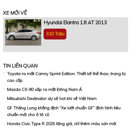
XE MỚI VỀ
Hyundai Elantra 1.8 AT 2013
310 Triệu
TIN LIÊN QUAN
Toyota ra mắt Camry Sprint Edition: Thiết kế thể thao, trang bị
cao cấp
Mazda CX-80 sắp ra mắt Đông Nam Á
Mitsubishi Destinator dự sẽ hot khi về Việt Nam
GF Thăng Long khẳng định “Xe lướt chuẩn GF” định hình tiêu
chuẩn mới cho ô tô cũ
Honda Civic Type R 2025 tăng giá, chỉ thêm màu sơn mới