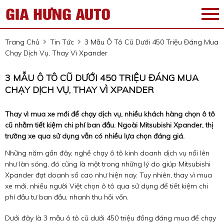
Trang Chủ
Tin Tức
3 Mẫu Ô Tô Cũ Dưới 450 Triệu Đáng Mua
Chạy Dịch Vụ, Thay Vì Xpander
3 MẪU Ô TÔ CŨ DƯỚI 450 TRIỆU ĐÁNG MUA
CHẠY DỊCH VỤ, THAY VÌ XPANDER
Thay vì mua xe mới để chạy dịch vụ, nhiều khách hàng chọn ô tô
cũ nhằm tiết kiệm chi phí ban đầu. Ngoài Mitsubishi Xpander, thị
trường xe qua sử dụng vẫn có nhiều lựa chọn đáng giá.
Những năm gần đây, nghề chạy ô tô kinh doanh dịch vụ nổi lên
như làn sóng, đó cũng là một trong những lý do giúp Mitsubishi
Xpander đạt doanh số cao như hiện nay. Tuy nhiên, thay vì mua
xe mới, nhiều người Việt chọn ô tô qua sử dụng để tiết kiệm chi
phí đầu tư ban đầu, nhanh thu hồi vốn.
Dưới đây là 3 mẫu ô tô cũ dưới 450 triệu đồng đáng mua để chạy