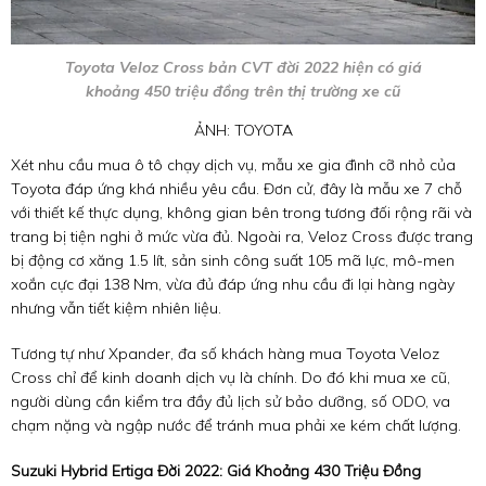
Toyota Veloz Cross bản CVT đời 2022 hiện có giá
khoảng 450 triệu đồng trên thị trường xe cũ
ẢNH: TOYOTA
Xét nhu cầu mua ô tô chạy dịch vụ, mẫu xe gia đình cỡ nhỏ của
Toyota đáp ứng khá nhiều yêu cầu. Đơn cử, đây là mẫu xe 7 chỗ
với thiết kế thực dụng, không gian bên trong tương đối rộng rãi và
trang bị tiện nghi ở mức vừa đủ. Ngoài ra, Veloz Cross được trang
bị động cơ xăng 1.5 lít, sản sinh công suất 105 mã lực, mô-men
xoắn cực đại 138 Nm, vừa đủ đáp ứng nhu cầu đi lại hàng ngày
nhưng vẫn tiết kiệm nhiên liệu.
Tương tự như Xpander, đa số khách hàng mua Toyota Veloz
Cross chỉ để kinh doanh dịch vụ là chính. Do đó khi mua xe cũ,
người dùng cần kiểm tra đầy đủ lịch sử bảo dưỡng, số ODO, va
chạm nặng và ngập nước để tránh mua phải xe kém chất lượng.
Suzuki Hybrid Ertiga Đời 2022: Giá Khoảng 430 Triệu Đồng