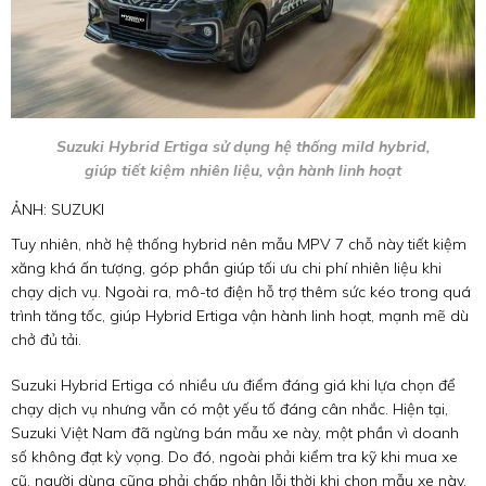
Suzuki Hybrid Ertiga sử dụng hệ thống mild hybrid,
giúp tiết kiệm nhiên liệu, vận hành linh hoạt
ẢNH: SUZUKI
Tuy nhiên, nhờ hệ thống hybrid nên mẫu MPV 7 chỗ này tiết kiệm
xăng khá ấn tượng, góp phần giúp tối ưu chi phí nhiên liệu khi
chạy dịch vụ. Ngoài ra, mô-tơ điện hỗ trợ thêm sức kéo trong quá
trình tăng tốc, giúp Hybrid Ertiga vận hành linh hoạt, mạnh mẽ dù
chở đủ tải.
Suzuki Hybrid Ertiga có nhiều ưu điểm đáng giá khi lựa chọn để
chạy dịch vụ nhưng vẫn có một yếu tố đáng cân nhắc. Hiện tại,
Suzuki Việt Nam đã ngừng bán mẫu xe này, một phần vì doanh
số không đạt kỳ vọng. Do đó, ngoài phải kiểm tra kỹ khi mua xe
cũ, người dùng cũng phải chấp nhận lỗi thời khi chọn mẫu xe này.