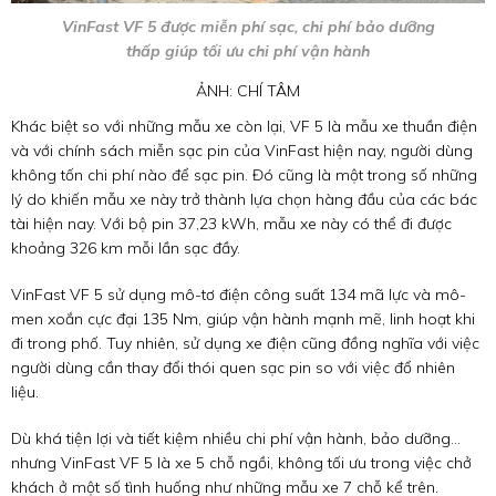
VinFast VF 5 được miễn phí sạc, chi phí bảo dưỡng
thấp giúp tối ưu chi phí vận hành
ẢNH: CHÍ TÂM
Khác biệt so với những mẫu xe còn lại, VF 5 là mẫu xe thuần điện
và với chính sách miễn sạc pin của VinFast hiện nay, người dùng
không tốn chi phí nào để sạc pin. Đó cũng là một trong số những
lý do khiến mẫu xe này trở thành lựa chọn hàng đầu của các bác
tài hiện nay. Với bộ pin 37,23 kWh, mẫu xe này có thể đi được
khoảng 326 km mỗi lần sạc đầy.
VinFast VF 5 sử dụng mô-tơ điện công suất 134 mã lực và mô-
men xoắn cực đại 135 Nm, giúp vận hành mạnh mẽ, linh hoạt khi
đi trong phố. Tuy nhiên, sử dụng xe điện cũng đồng nghĩa với việc
người dùng cần thay đổi thói quen sạc pin so với việc đổ nhiên
liệu.
Dù khá tiện lợi và tiết kiệm nhiều chi phí vận hành, bảo dưỡng...
nhưng VinFast VF 5 là xe 5 chỗ ngồi, không tối ưu trong việc chở
khách ở một số tình huống như những mẫu xe 7 chỗ kể trên.