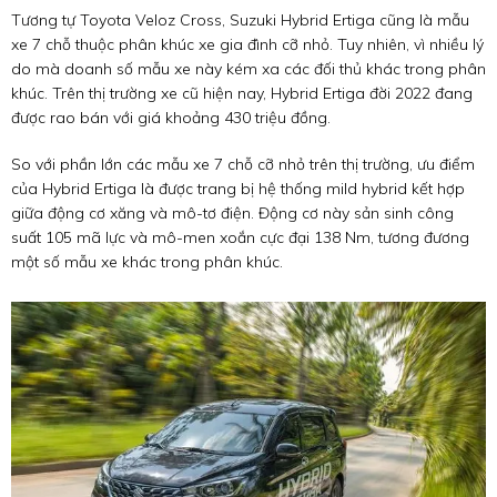
Tương tự Toyota Veloz Cross, Suzuki Hybrid Ertiga cũng là mẫu
xe 7 chỗ thuộc phân khúc xe gia đình cỡ nhỏ. Tuy nhiên, vì nhiều lý
do mà doanh số mẫu xe này kém xa các đối thủ khác trong phân
khúc. Trên thị trường xe cũ hiện nay, Hybrid Ertiga đời 2022 đang
được rao bán với giá khoảng 430 triệu đồng.
So với phần lớn các mẫu xe 7 chỗ cỡ nhỏ trên thị trường, ưu điểm
của Hybrid Ertiga là được trang bị hệ thống mild hybrid kết hợp
giữa động cơ xăng và mô-tơ điện. Động cơ này sản sinh công
suất 105 mã lực và mô-men xoắn cực đại 138 Nm, tương đương
một số mẫu xe khác trong phân khúc.