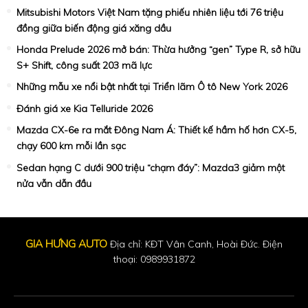
Mitsubishi Motors Việt Nam tặng phiếu nhiên liệu tới 76 triệu
đồng giữa biến động giá xăng dầu
Honda Prelude 2026 mở bán: Thừa hưởng “gen” Type R, sở hữu
S+ Shift, công suất 203 mã lực
Những mẫu xe nổi bật nhất tại Triển lãm Ô tô New York 2026
Đánh giá xe Kia Telluride 2026
Mazda CX-6e ra mắt Đông Nam Á: Thiết kế hầm hố hơn CX-5,
chạy 600 km mỗi lần sạc
Sedan hạng C dưới 900 triệu “chạm đáy”: Mazda3 giảm một
nửa vẫn dẫn đầu
GIA HƯNG AUTO
Địa chỉ: KĐT Vân Canh, Hoài Đức. Điện
thoại: 0989931872