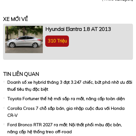
XE MỚI VỀ
Hyundai Elantra 1.8 AT 2013
310 Triệu
TIN LIÊN QUAN
Doanh số xe hybrid tháng 3 đạt 3.247 chiếc, bứt phá nhờ ưu đãi
thuế tiêu thụ đặc biệt
Toyota Fortuner thế hệ mới sắp ra mắt, nâng cấp toàn diện
Corolla Cross 7 chỗ sắp bán, gia nhập cuộc đua với Honda
CR-V
Ford Bronco RTR 2027 ra mắt: Nội thất phối màu độc bản,
nâng cấp hệ thống treo off-road