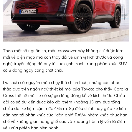
Theo một số nguồn tin, mẫu crossover này không chỉ được làm
mới về diện mạo mà còn thay đổi về định vị kích thước và công
nghệ truyền động để duy trì sức cạnh tranh trong phân khúc SUV
cỡ B đang ngày càng chật chội.
Dù chưa có nguyên mẫu chạy thử chính thức, nhưng các phác
thảo dựa trên ngôn ngữ thiết kế mới của Toyota cho thấy, Corolla
Cross thế hệ mới sẽ có sự gia tăng đáng kể về kích thước. Chiều
dài cơ sở dự kiến được kéo dài thêm khoảng 15 cm, đưa tổng
chiều dài xe tiệm cận mức 4,65 m. Sự điều chỉnh này giúp xe tiến
gần hơn tới phân khúc của "đàn anh" RAV4, nhằm khắc phục hạn
chế về không gian hàng ghế sau và khoang hành lý vốn là điểm
yếu của phiên bản hiện hành.