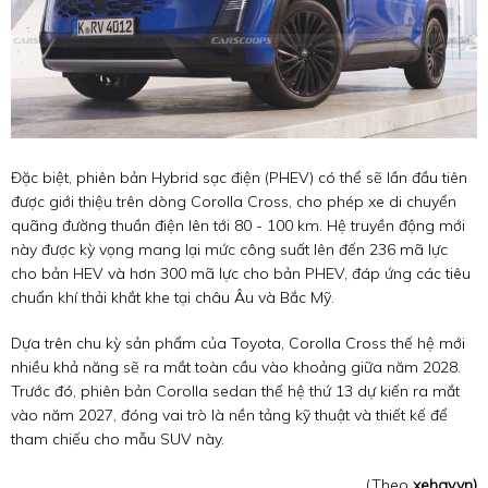
Đặc biệt, phiên bản Hybrid sạc điện (PHEV) có thể sẽ lần đầu tiên
được giới thiệu trên dòng Corolla Cross, cho phép xe di chuyển
quãng đường thuần điện lên tới 80 - 100 km. Hệ truyền động mới
này được kỳ vọng mang lại mức công suất lên đến 236 mã lực
cho bản HEV và hơn 300 mã lực cho bản PHEV, đáp ứng các tiêu
chuẩn khí thải khắt khe tại châu Âu và Bắc Mỹ.
Dựa trên chu kỳ sản phẩm của Toyota, Corolla Cross thế hệ mới
nhiều khả năng sẽ ra mắt toàn cầu vào khoảng giữa năm 2028.
Trước đó, phiên bản Corolla sedan thế hệ thứ 13 dự kiến ra mắt
vào năm 2027, đóng vai trò là nền tảng kỹ thuật và thiết kế để
tham chiếu cho mẫu SUV này.
(Theo
xehay.vn)