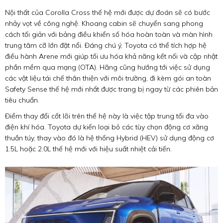
Nội thất của Corolla Cross thế hệ mới được dự đoán sẽ có bước
nhảy vọt về công nghệ. Khoang cabin sẽ chuyển sang phong
cách tối giản với bảng điều khiển số hóa hoàn toàn và màn hình
trung tâm cỡ lớn đặt nổi. Đáng chú ý, Toyota có thể tích hợp hệ
điều hành Arene mới giúp tối ưu hóa khả năng kết nối và cập nhật
phần mềm qua mạng (OTA). Hãng cũng hướng tới việc sử dụng
các vật liệu tái chế thân thiện với môi trường, đi kèm gói an toàn
Safety Sense thế hệ mới nhất được trang bị ngay từ các phiên bản
tiêu chuẩn.
Điểm thay đổi cốt lõi trên thế hệ này là việc tập trung tối đa vào
điện khí hóa. Toyota dự kiến loại bỏ các tùy chọn động cơ xăng
thuần túy, thay vào đó là hệ thống Hybrid (HEV) sử dụng động cơ
1.5L hoặc 2.0L thế hệ mới với hiệu suất nhiệt cải tiến.