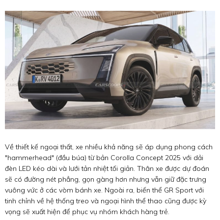
Về thiết kế ngoại thất, xe nhiều khả năng sẽ áp dụng phong cách
"hammerhead" (đầu búa) từ bản Corolla Concept 2025 với dải
đèn LED kéo dài và lưới tản nhiệt tối giản. Thân xe được dự đoán
sẽ có đường nét phẳng, gọn gàng hơn nhưng vẫn giữ đặc trưng
vuông vức ở các vòm bánh xe. Ngoài ra, biến thể GR Sport với
tinh chỉnh về hệ thống treo và ngoại hình thể thao cũng được kỳ
vọng sẽ xuất hiện để phục vụ nhóm khách hàng trẻ.