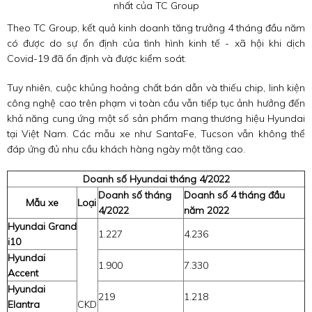
nhất của TC Group
Theo TC Group, kết quả kinh doanh tăng trưởng 4 tháng đầu năm
có được do sự ổn định của tình hình kinh tế - xã hội khi dịch
Covid-19
đã ổn định và được kiểm soát.
Tuy nhiên, cuộc khủng hoảng chất bán dẫn và thiếu chip, linh kiện
công nghệ cao trên phạm vi toàn cầu vẫn tiếp tục ảnh hưởng đến
khả năng cung ứng một số sản phẩm mang thương hiệu Hyundai
tại Việt Nam. Các mẫu xe như SantaFe, Tucson vẫn không thể
đáp ứng đủ nhu cầu khách hàng ngày một tăng cao.
Doanh số Hyundai tháng 4/2022
Doanh số tháng
Doanh số 4 tháng đầu
Mẫu xe
Loại
4/2022
năm 2022
Hyundai Grand
1.227
4.236
i10
Hyundai
1.900
7.330
Accent
Hyundai
219
1.218
Elantra
CKD