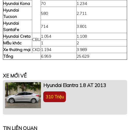
Hyundai Kona
70
1.234
Hyundai
580
2.711
Tucson
Hyundai
714
3.801
SantaFe
Hyundai Creta
1.054
1.108
CBU
Mẫu khác
1
2
Xe thương mại
CKD
1.194
3.989
Tổng
6.959
25.629
XE MỚI VỀ
Hyundai Elantra 1.8 AT 2013
310 Triệu
TIN LIÊN QUAN