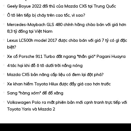
Geely Boyue 2022 đối thủ của Mazda CX5 tại Trung Quốc
Ô tô liên tiếp bị cháy trên cao tốc, vì sao?
Mercedes-Maybach GLS 480 chính hãng chào bán với giá hơn
8,3 tỷ đồng tại Việt Nam
Lexus LC500h model 2017 được chào bán với giá 7 tỷ có gì đặc
biệt?
Xe cổ Porsche 911 Turbo đắt ngang "thần gió" Pagani Huayra
4 tác hại khi đỗ ô tô dưới trời nắng nóng
Mazda CX5 bản nâng cấp liệu có đem lại đột phá?
Xe khan hiếm Toyota Hilux được đẩy giá cao hơn trước
Sang "hàng xóm" để đổ xăng
Volkswagen Polo ra mắt phiên bản mới cạnh tranh trực tiếp với
Toyota Yaris và Mazda 2